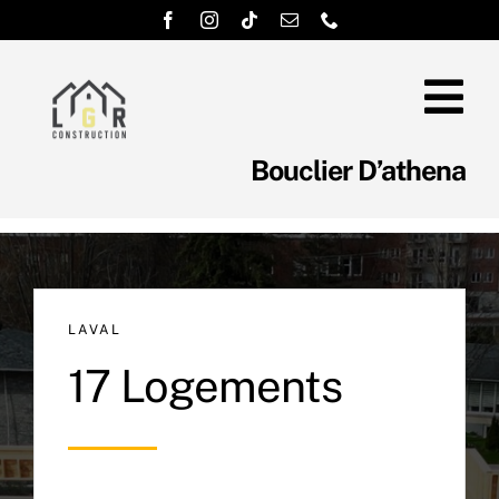
Skip
to
content
Tog
Nav
Bouclier D’athena
À Propos
Notre équipe
LAVAL
Services
17 Logements
Murs Préfabriqués
Réalisations